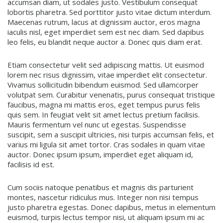
accumsan diam, ut sodales justo. Vestibulum consequat
lobortis pharetra. Sed porttitor justo vitae dictum interdum.
Maecenas rutrum, lacus at dignissim auctor, eros magna
iaculis nisl, eget imperdiet sem est nec diam. Sed dapibus
leo felis, eu blandit neque auctor a. Donec quis diam erat.
Etiam consectetur velit sed adipiscing mattis. Ut euismod
lorem nec risus dignissim, vitae imperdiet elit consectetur.
Vivamus sollicitudin bibendum euismod. Sed ullamcorper
volutpat sem. Curabitur venenatis, purus consequat tristique
faucibus, magna mi mattis eros, eget tempus purus felis
quis sem. In feugiat velit sit amet lectus pretium facilisis.
Mauris fermentum vel nunc ut egestas. Suspendisse
suscipit, sem a suscipit ultricies, nisi turpis accumsan felis, et
varius mi ligula sit amet tortor. Cras sodales in quam vitae
auctor. Donec ipsum ipsum, imperdiet eget aliquam id,
facilisis id est.
Cum sociis natoque penatibus et magnis dis parturient
montes, nascetur ridiculus mus. Integer non nisi tempus
justo pharetra egestas. Donec dapibus, metus in elementum
euismod, turpis lectus tempor nisi, ut aliquam ipsum mi ac